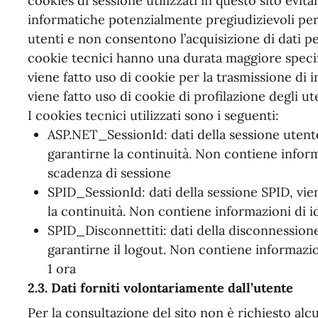
cookies di sessione utilizzati in questo sito evita
informatiche potenzialmente pregiudizievoli per 
utenti e non consentono l’acquisizione di dati pers
cookie tecnici hanno una durata maggiore specifi
viene fatto uso di cookie per la trasmissione di 
viene fatto uso di cookie di profilazione degli ute
I cookies tecnici utilizzati sono i seguenti:
ASP.NET_SessionId: dati della sessione utente,
garantirne la continuità. Non contiene inform
scadenza di sessione
SPID_SessionId: dati della sessione SPID, vien
la continuità. Non contiene informazioni di i
SPID_Disconnettiti: dati della disconnessione
garantirne il logout. Non contiene informazio
1 ora
2.3. Dati forniti volontariamente dall’utente
Per la consultazione del sito non è richiesto alc